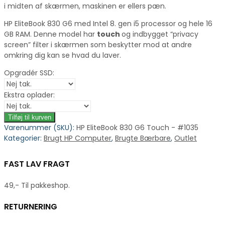
i midten af skærmen, maskinen er ellers pæn.
HP EliteBook 830 G6 med Intel 8. gen i5 processor og hele 16
GB RAM. Denne model har
touch
og indbygget “privacy
screen” filter i skærmen som beskytter mod at andre
omkring dig kan se hvad du laver.
Opgradér SSD:
Ekstra oplader:
Tilføj til kurven
Varenummer (SKU):
HP EliteBook 830 G6 Touch - #1035
Kategorier:
Brugt HP Computer
,
Brugte Bærbare
,
Outlet
FAST LAV FRAGT
49,- Til pakkeshop.
RETURNERING