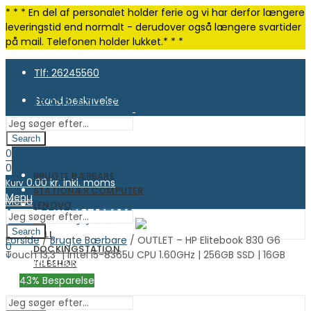
* * * En del af personalet holder ferie og vi har derfor længere
leveringstid end normalt - derudover også længere svartider
på mail. Telefonen holder lukket.* * *
Tlf: 26245560
Stand beskrivelse
Search
0
0
BRUGTE BÆRBARE
0.00
kr. inkl. moms
Kurv
STATIONÆR COMPUTER
Menu
Menu
LENOVO
HP
Search
DELL
0
Forside
/
Brugte Bærbare
/ OUTLET – HP Elitebook 830 G6
0
DOCKINGSTATION
0
Touch 13,3” | Intel i5-8365U CPU 1.60GHz | 256GB SSD | 16GB
0.00
kr. inkl. moms
Kurv
TILBEHØR
0.00
kr. inkl. moms
Kurv
OUTLET
43
% Besparelse