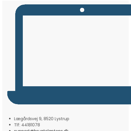
Lægårdsvej 9, 8520 Lystrup
Tlf: 44181078
support@brugtelaptops.dk