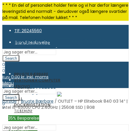
* * * En del af personalet holder ferie og vi har derfor længere
leveringstid end normalt - derudover også længere svartider
på mail. Telefonen holder lukket.* * *
Tlf: 26245560
Stand beskrivelse
Search
0
0
BRUGTE BÆRBARE
0.00
kr. inkl. moms
Kurv
STATIONÆR COMPUTER
Menu
Menu
LENOVO
HP
Search
DELL
0
Forside
/
Brugte Bærbare
/ OUTLET – HP Elitebook 840 G3 14” |
0
DOCKINGSTATION
0
Intel i5-6300U CPU 2.40GHz | 256GB SSD | 8GB
0.00
kr. inkl. moms
Kurv
TILBEHØR
0.00
kr. inkl. moms
Kurv
OUTLET
35
% Besparelse
God stand