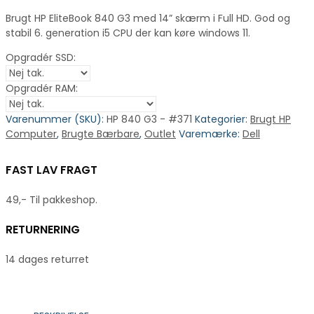
Brugt HP EliteBook 840 G3 med 14” skærm i Full HD. God og
stabil 6. generation i5 CPU der kan køre windows 11.
Opgradér SSD:
Opgradér RAM:
Varenummer (SKU):
HP 840 G3 - #371
Kategorier:
Brugt HP
Computer
,
Brugte Bærbare
,
Outlet
Varemærke:
Dell
FAST LAV FRAGT
49,- Til pakkeshop.
RETURNERING
14 dages returret