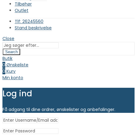
Tilbehør
Outlet
Tlf: 26245560
Stand beskrivelse
Close
Search
Butik
0
Ønskeliste
0
Kurv
Min konto
Log ind
Få adgang til dine ordrer, ønskelister og anbefalinger.