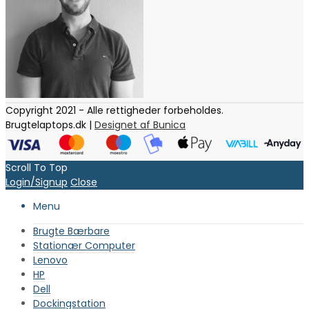
Copyright 2021 - Alle rettigheder forbeholdes.
Brugtelaptops.dk |
Designet af Bunica
Scroll To Top
Login/Signup
Close
Menu
Brugte Bærbare
Stationær Computer
Lenovo
HP
Dell
Dockingstation