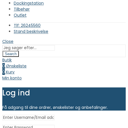
Dockingstation
Tilbehør
Outlet
Tlf: 26245560
Stand beskrivelse
Close
Search
Butik
0
Ønskeliste
0
Kurv
Min konto
Log ind
Få adgang til dine ordrer, ønskelister og anbefalinger.