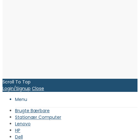
Scroll To Top
Login/Signup
Close
Menu
Brugte Bærbare
Stationær Computer
Lenovo
HP
Dell