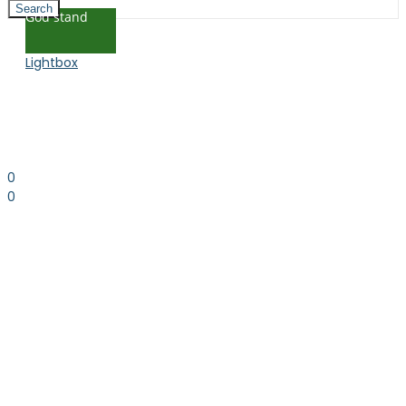
Search
God stand
Lightbox
0
0
0.00
kr. inkl. moms
Kurv