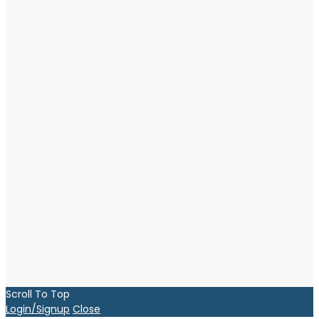
Scroll To Top
Login/Signup
Close