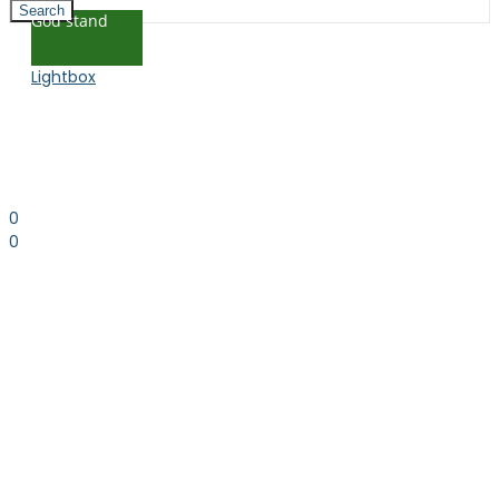
Search
God stand
Lightbox
0
0
0.00
kr. inkl. moms
Kurv