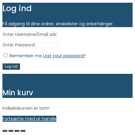
Log ind
Få adgang til dine ordrer, ønskelister og anbefalinger.
Remember me
Lost your password?
Log ind
Close
Min kurv
Indkøbskurven er tom!
Fortsætte med at handle