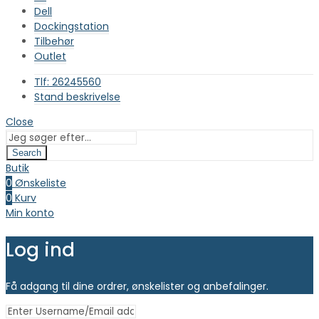
Dell
Dockingstation
Tilbehør
Outlet
Tlf: 26245560
Stand beskrivelse
Close
Search
Butik
0
Ønskeliste
0
Kurv
Min konto
Log ind
Få adgang til dine ordrer, ønskelister og anbefalinger.