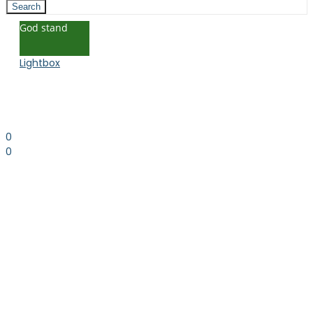
Search
God stand
Lightbox
0
0
0.00
kr. inkl. moms
Kurv