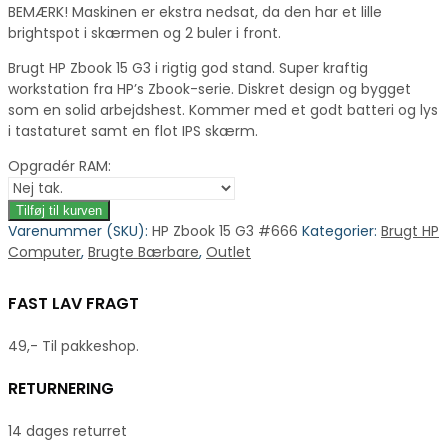
BEMÆRK! Maskinen er ekstra nedsat, da den har et lille
brightspot i skærmen og 2 buler i front.
Brugt HP Zbook 15 G3 i rigtig god stand. Super kraftig
workstation fra HP’s Zbook-serie. Diskret design og bygget
som en solid arbejdshest. Kommer med et godt batteri og lys
i tastaturet samt en flot IPS skærm.
Opgradér RAM:
Tilføj til kurven
Varenummer (SKU):
HP Zbook 15 G3 #666
Kategorier:
Brugt HP
Computer
,
Brugte Bærbare
,
Outlet
FAST LAV FRAGT
49,- Til pakkeshop.
RETURNERING
14 dages returret