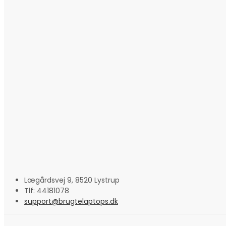
Lægårdsvej 9, 8520 Lystrup
Tlf: 44181078
support@brugtelaptops.dk