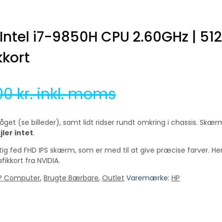
 Intel i7-9850H CPU 2.60GHz | 512
kkort
.00
kr. inkl. moms
et (se billeder), samt lidt ridser rundt omkring i chassis. Skær
ler intet
.
igtig fed FHD IPS skærm, som er med til at give præcise farver. 
ikkort fra NVIDIA.
HP Computer
,
Brugte Bærbare
,
Outlet
Varemærke:
HP