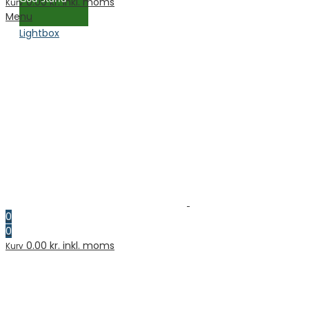
0.00
kr. inkl. moms
Kurv
Menu
Lightbox
0
0
0.00
kr. inkl. moms
Kurv