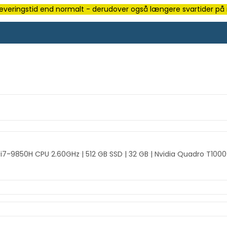
e leveringstid end normalt - derudover også længere svartider på m
l i7-9850H CPU 2.60GHz | 512 GB SSD | 32 GB | Nvidia Quadro T1000