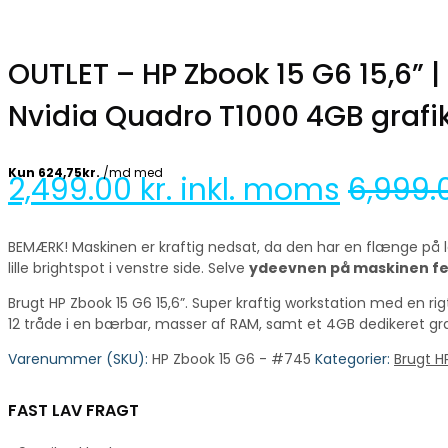
OUTLET – HP Zbook 15 G6 15,6” |
Nvidia Quadro T1000 4GB grafi
2,499.00
kr. inkl. moms
6,999
BEMÆRK! Maskinen er kraftig nedsat, da den har en flænge på låg
lille brightspot i venstre side. Selve
ydeevnen
på maskinen fej
Brugt HP Zbook 15 G6 15,6”. Super kraftig workstation med en r
12 tråde i en bærbar, masser af RAM, samt et 4GB dedikeret graf
Varenummer (SKU):
HP Zbook 15 G6 - #745
Kategorier:
Brugt 
FAST LAV FRAGT