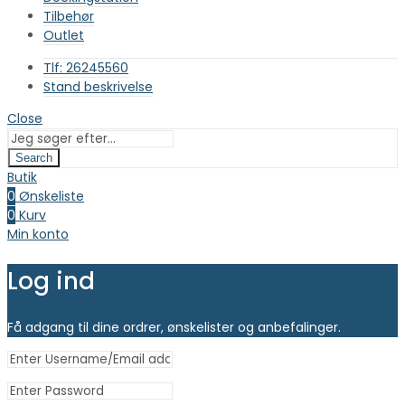
Tilbehør
Outlet
Tlf: 26245560
Stand beskrivelse
Close
Search
Butik
0
Ønskeliste
0
Kurv
Min konto
Log ind
Få adgang til dine ordrer, ønskelister og anbefalinger.