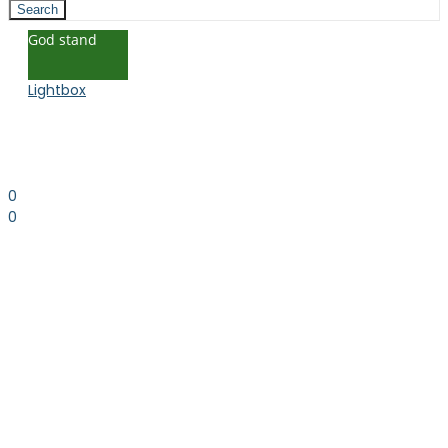
Search
God stand
Lightbox
0
0
0.00
kr. inkl. moms
Kurv