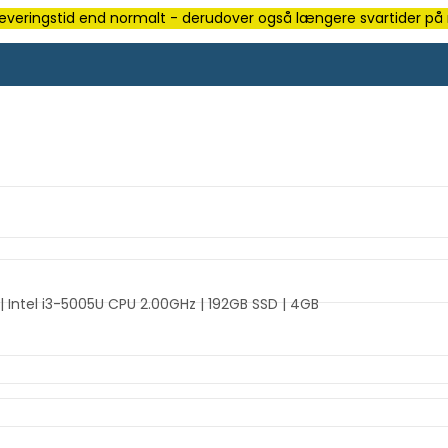
e leveringstid end normalt - derudover også længere svartider på m
 Intel i3-5005U CPU 2.00GHz | 192GB SSD | 4GB