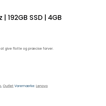
z | 192GB SSD | 4GB
at give flotte og præcise farver.
o
,
Outlet
Varemærke:
Lenovo