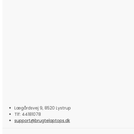
Lægårdsvej 9, 8520 Lystrup
Tlf: 44181078
support@brugtelaptops.dk