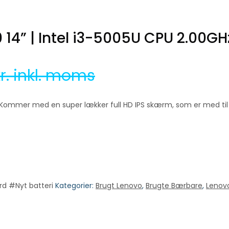
14” | Intel i3-5005U CPU 2.00GH
kr. inkl. moms
e. Kommer med en super lækker full HD IPS skærm, som er med til 
d #Nyt batteri
Kategorier:
Brugt Lenovo
,
Brugte Bærbare
,
Lenov