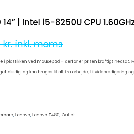
14” | Intel i5-8250U CPU 1.60GH
0
kr. inkl. moms
 i plastikken ved mousepad – derfor er prisen kraftigt nedsat. Ma
alsidig, og kan bruges til alt fra arbejde, til videoredigering 
ærbare
,
Lenovo
,
Lenovo T480
,
Outlet