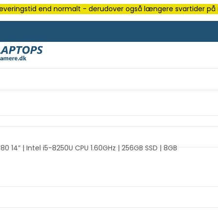
e leveringstid end normalt - derudover også længere svartider på m
0 14” | Intel i5-8250U CPU 1.60GHz | 256GB SSD | 8GB