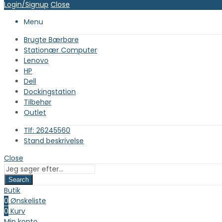
Login/Signup
Close
Menu
Brugte Bærbare
Stationær Computer
Lenovo
HP
Dell
Dockingstation
Tilbehør
Outlet
Tlf: 26245560
Stand beskrivelse
Close
Search
Butik
0
Ønskeliste
0
Kurv
Min konto