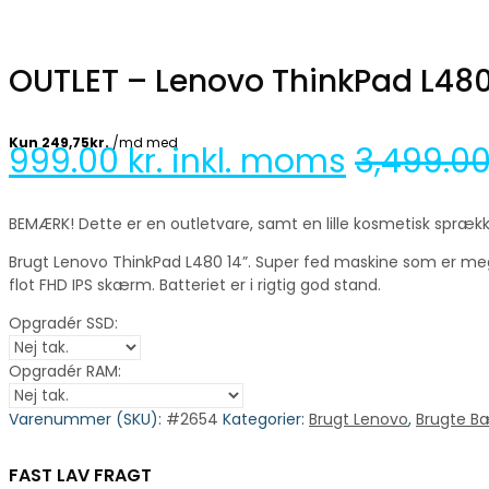
OUTLET – Lenovo ThinkPad L480 
999.00
kr. inkl. moms
3,499.0
BEMÆRK! Dette er en outletvare, samt en lille kosmetisk sprække
Brugt Lenovo ThinkPad L480 14”. Super fed maskine som er meget 
flot FHD IPS skærm. Batteriet er i rigtig god stand.
Opgradér SSD:
Opgradér RAM:
Varenummer (SKU):
#2654
Kategorier:
Brugt Lenovo
,
Brugte B
FAST LAV FRAGT