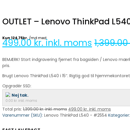
OUTLET – Lenovo ThinkPad L540 
499.00
kr. inkl. moms
1,399.0
BEMÆRK! Stort indgravering fjernet fra bagsiden / Lenovo mærke
pris.
Brugt Lenovo ThinkPad L540 i 15’’. Rigtig god til hjemmekontor
Opgradér SSD:
Nej tak.
0.00
kr. inkl. moms
Total pris:
1,399.00
kr. inkl. moms
499.00
kr. inkl. moms
Varenummer (SKU):
Lenovo ThinkPad L540 - #2554
Kategorier