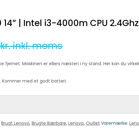
14” | Intel i3-4000m CPU 2.4Ghz
0
kr. inkl. moms
 fjernet. Maskinen er ellers næsten i ny stand. Her kan du virke
et. Kommer med et godt batteri.
:
Brugt Lenovo
,
Brugte Bærbare
,
Lenovo
,
Outlet
Varemærke:
Len