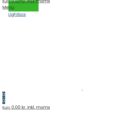
0.00
kr. inkl. moms
Kurv
Menu
Lightbox
0
0
0.00
kr. inkl. moms
Kurv