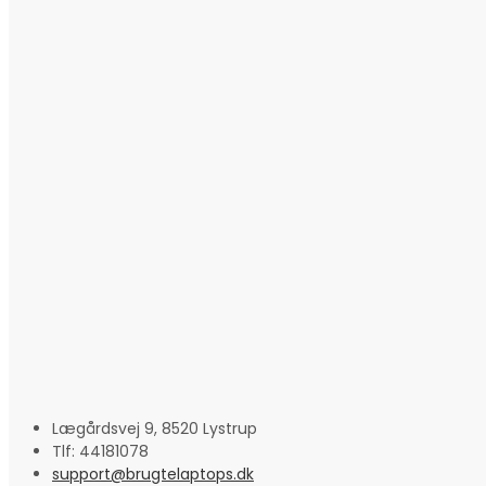
Lægårdsvej 9, 8520 Lystrup
Tlf: 44181078
support@brugtelaptops.dk