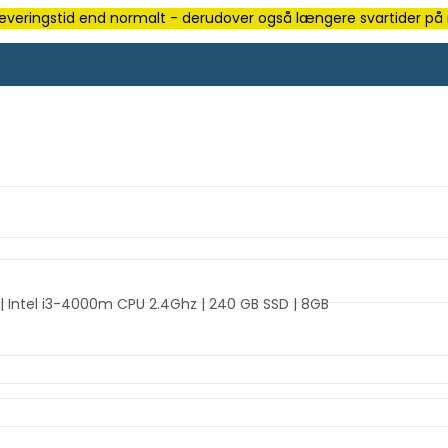
e leveringstid end normalt - derudover også længere svartider på m
| Intel i3-4000m CPU 2.4Ghz | 240 GB SSD | 8GB