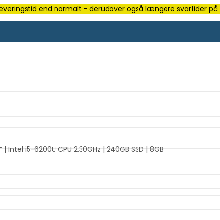
e leveringstid end normalt - derudover også længere svartider på m
 | Intel i5-6200U CPU 2.30GHz | 240GB SSD | 8GB