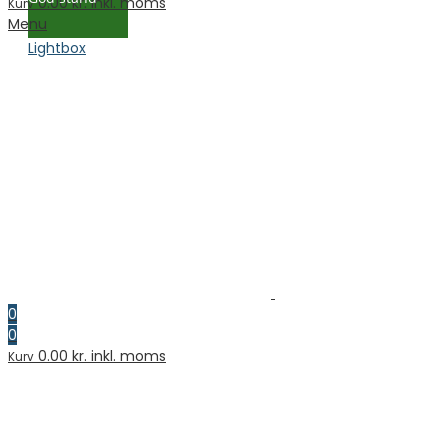
0.00
kr. inkl. moms
Kurv
Menu
Lightbox
0
0
0.00
kr. inkl. moms
Kurv