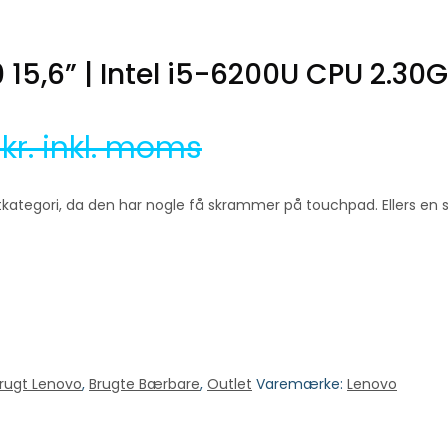
15,6” | Intel i5-6200U CPU 2.30
0
kr. inkl. moms
tletkategori, da den har nogle få skrammer på touchpad. Ellers e
rugt Lenovo
,
Brugte Bærbare
,
Outlet
Varemærke:
Lenovo