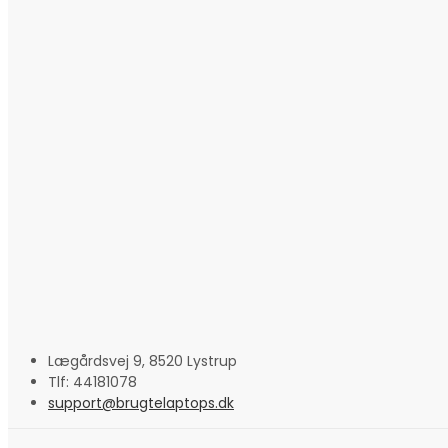
Lægårdsvej 9, 8520 Lystrup
Tlf: 44181078
support@brugtelaptops.dk