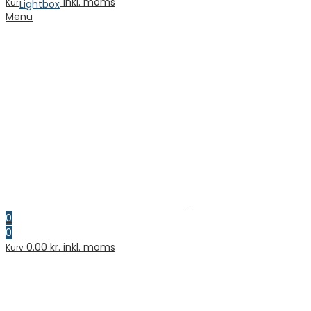
0.00
kr. inkl. moms
Kurv
Lightbox
Menu
0
0
0.00
kr. inkl. moms
Kurv