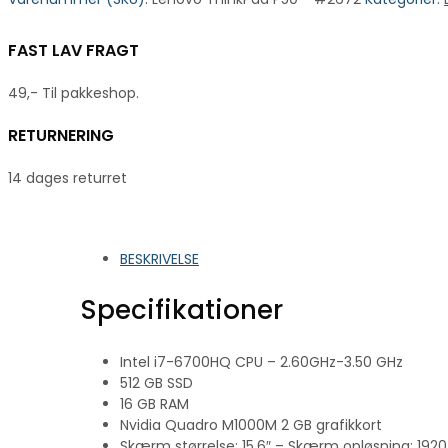
FAST LAV FRAGT
49,- Til pakkeshop.
RETURNERING
14 dages returret
BESKRIVELSE
Specifikationer
Intel i7-6700HQ CPU – 2.60GHz-3.50 GHz
512 GB SSD
16 GB RAM
Nvidia Quadro M1000M 2 GB grafikkort
Skærm størrelse: 15.6″ – Skærm opløsning: 192