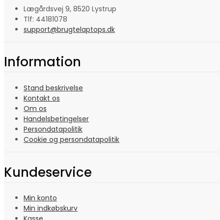
Lægårdsvej 9, 8520 Lystrup
Tlf: 44181078
support@brugtelaptops.dk
Information
Stand beskrivelse
Kontakt os
Om os
Handelsbetingelser
Persondatapolitik
Cookie og persondatapolitik
Kundeservice
Min konto
Min indkøbskurv
Kasse