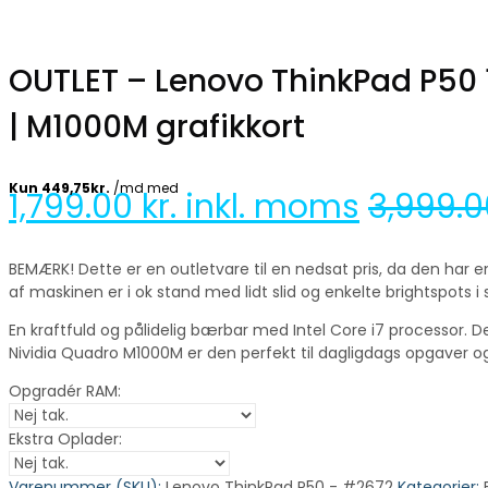
OUTLET – Lenovo ThinkPad P50 1
| M1000M grafikkort
1,799.00
kr. inkl. moms
3,999.
BEMÆRK! Dette er en outletvare til en nedsat pris, da den har 
af maskinen er i ok stand med lidt slid og enkelte brightspot
En kraftfuld og pålidelig bærbar med Intel Core i7 processor. 
Nividia Quadro M1000M er den perfekt til dagligdags opgaver og l
Opgradér RAM:
Ekstra Oplader:
Varenummer (SKU):
Lenovo ThinkPad P50 - #2672
Kategorier: