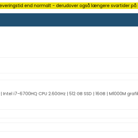
e leveringstid end normalt - derudover også længere svartider på m
| Intel i7-6700HQ CPU 2.60GHz | 512 GB SSD | 16GB | M1000M grafi