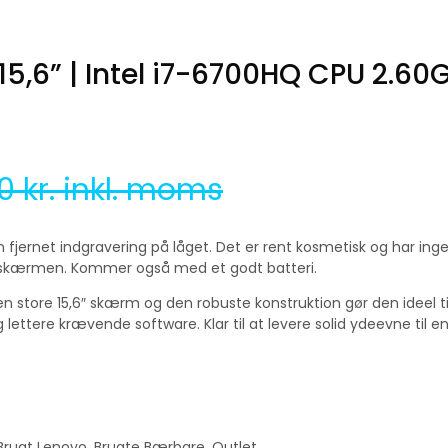
5,6” | Intel i7-6700HQ CPU 2.60G
00
kr. inkl. moms
en fjernet indgravering på låget. Det er rent kosmetisk og har i
s i skærmen. Kommer også med et godt batteri.
Den store 15,6″ skærm og den robuste konstruktion gør den ideel 
ettere krævende software. Klar til at levere solid ydeevne til en 
Brugt Lenovo
,
Brugte Bærbare
,
Outlet