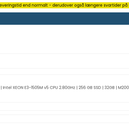
e leveringstid end normalt - derudover også længere svartider på m
| Intel XEON E3-1505M v5 CPU 2.80GHz | 256 GB SSD | 32GB | M200