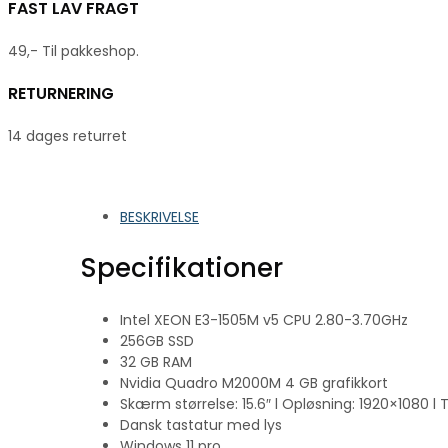
FAST LAV FRAGT
49,- Til pakkeshop.
RETURNERING
14 dages returret
BESKRIVELSE
Specifikationer
Intel XEON E3-1505M v5 CPU 2.80-3.70GHz
256GB SSD
32 GB RAM
Nvidia Quadro M2000M 4 GB grafikkort
Skærm størrelse: 15.6″ l Opløsning: 1920×1080 l 
Dansk tastatur med lys
Windows 11 pro