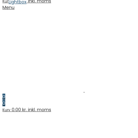
0.00
kr. inkl. moms
Kurv
Lightbox
Menu
0
0
0.00
kr. inkl. moms
Kurv