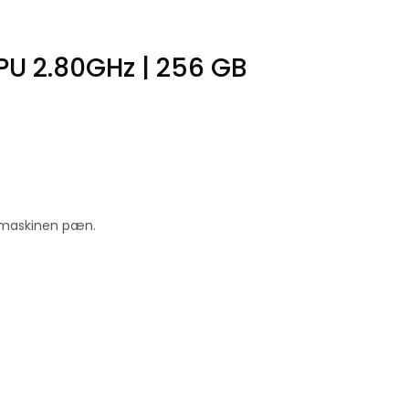
PU 2.80GHz | 256 GB
r maskinen pæn.