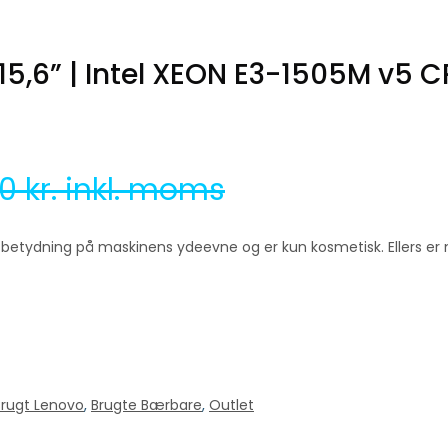
5,6” | Intel XEON E3-1505M v5 C
00
kr. inkl. moms
n betydning på maskinens ydeevne og er kun kosmetisk. Ellers e
Brugt Lenovo
,
Brugte Bærbare
,
Outlet