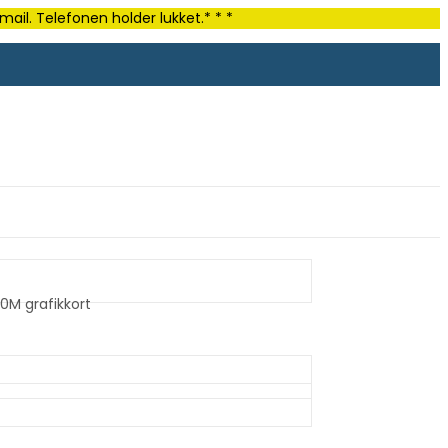
ail. Telefonen holder lukket.* * *
0M grafikkort