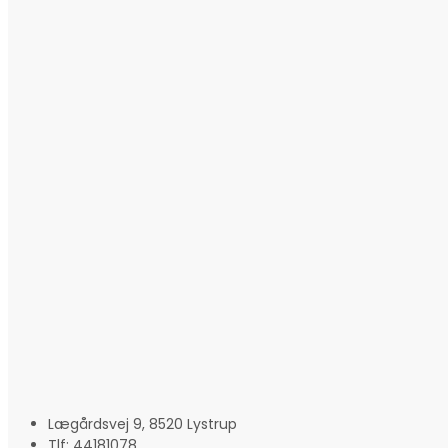
Lægårdsvej 9, 8520 Lystrup
Tlf: 44181078