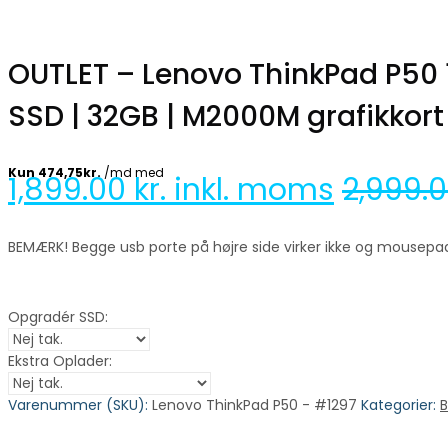
OUTLET – Lenovo ThinkPad P50 1
SSD | 32GB | M2000M grafikkort
1,899.00
kr. inkl. moms
2,999.
BEMÆRK! Begge usb porte på højre side virker ikke og mousepad
Opgradér SSD:
Ekstra Oplader:
Varenummer (SKU):
Lenovo ThinkPad P50 - #1297
Kategorier:
B