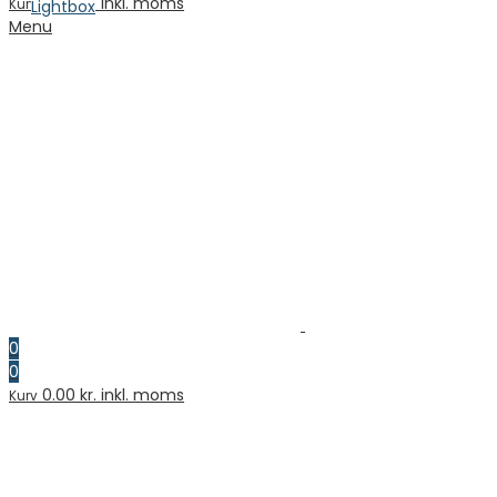
0.00
kr. inkl. moms
Kurv
Lightbox
Menu
0
0
0.00
kr. inkl. moms
Kurv