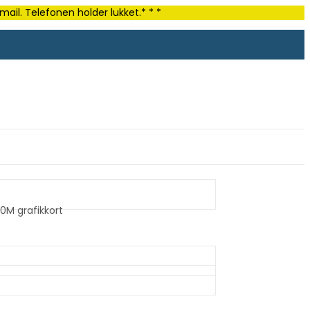
ail. Telefonen holder lukket.* * *
0M grafikkort