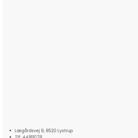
Lægårdsvej 9, 8520 Lystrup
Tlf: 44181078