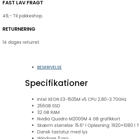
FAST LAV FRAGT
49,- Til pakkeshop.
RETURNERING
14 dages returret
BESKRIVELSE
Specifikationer
Intel XEON E3-1505M v5 CPU 2.80-3.70GHz
256GB SSD
32 GB RAM
Nvidia Quadro M2000M 4 GB grafikkort
Skærm størrelse: 15.6″ l Opløsning: 1920×1080 l 
Dansk tastatur med lys
Windows 11 pro