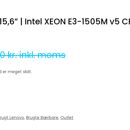
5,6” | Intel XEON E3-1505M v5 C
00
kr. inkl. moms
 er meget slidt.
rugt Lenovo
,
Brugte Bærbare
,
Outlet