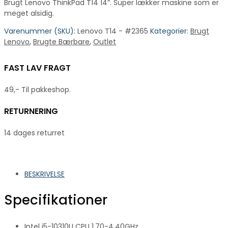
Brugt Lenovo ThinkPad T14 14”. Super lækker maskine som er
meget alsidig.
Varenummer (SKU):
Lenovo T14 - #2365
Kategorier:
Brugt
Lenovo
,
Brugte Bærbare
,
Outlet
FAST LAV FRAGT
49,- Til pakkeshop.
RETURNERING
14 dages returret
BESKRIVELSE
Specifikationer
Intel i5-10310U CPU 1.70-4.40GHz