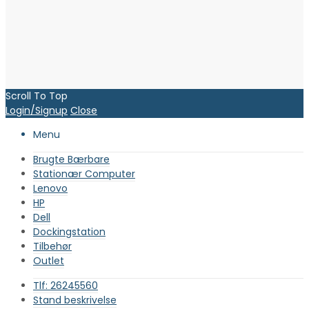
Scroll To Top
Login/Signup
Close
Menu
Brugte Bærbare
Stationær Computer
Lenovo
HP
Dell
Dockingstation
Tilbehør
Outlet
Tlf: 26245560
Stand beskrivelse