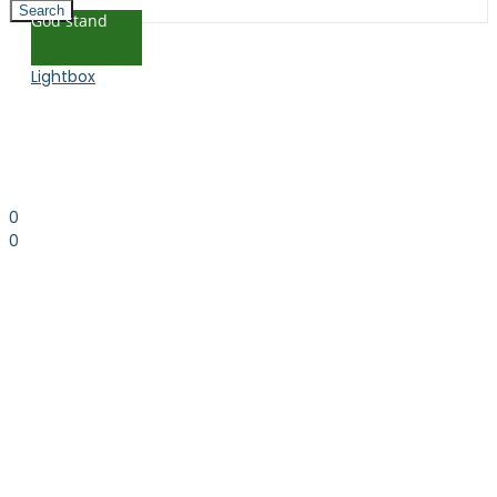
Search
God stand
Lightbox
0
0
0.00
kr. inkl. moms
Kurv