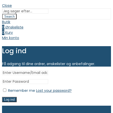
Close
Search
Butik
0
Ønskeliste
0
Kurv
Min konto
Log ind
Få adgang til dine ordrer, ønskelister og anbefalinger.
Remember me
Lost your password?
Log ind
Close