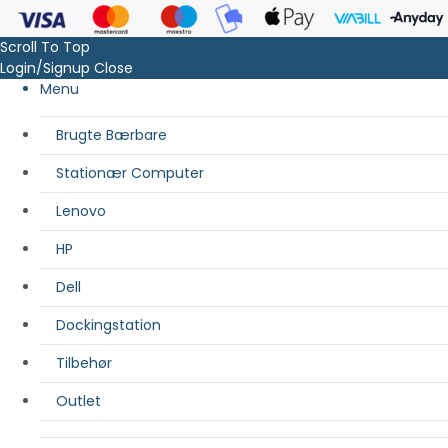
Scroll To Top
Login/Signup
Close
Menu
Brugte Bærbare
Stationær Computer
Lenovo
HP
Dell
Dockingstation
Tilbehør
Outlet