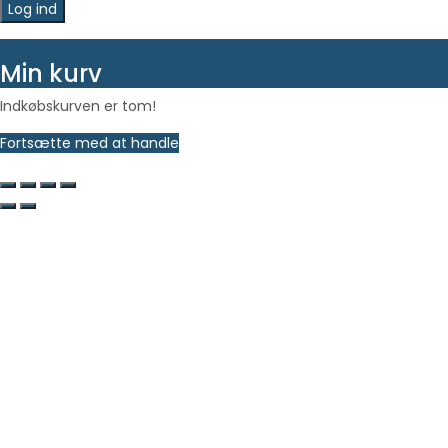
Log ind
Close
Min kurv
Indkøbskurven er tom!
Fortsætte med at handle