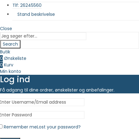
Tlf: 26245560
Stand beskrivelse
Close
Search
Butik
0
Ønskeliste
0
Kurv
Min konto
Log ind
Få adgang til dine ordrer, ønskelister og anbefalinger.
Remember me
Lost your password?