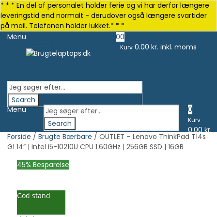
* * * En del af personalet holder ferie og vi har derfor længere
leveringstid end normalt - derudover også længere svartider
på mail. Telefonen holder lukket.* * *
Menu
0
0
0.00
kr. inkl. moms
Kurv
Search
Menu
0
Kurv
Search
0.00
kr.
Forside
/
Brugte Bærbare
/ OUTLET – Lenovo ThinkPad T14s
inkl.
G1 14” | Intel i5-10210U CPU 1.60GHz | 256GB SSD | 16GB
moms
45
% Besparelse
God stand