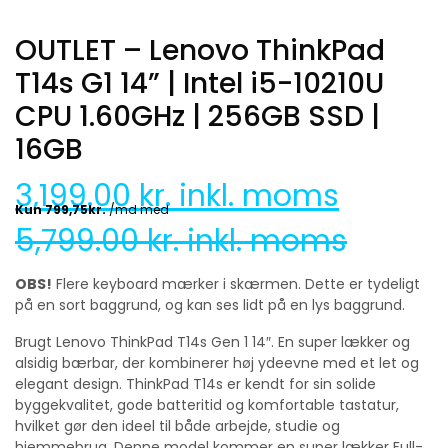
OUTLET – Lenovo ThinkPad
T14s G1 14” | Intel i5-10210U
CPU 1.60GHz | 256GB SSD |
16GB
3,199.00
kr. inkl. moms
5,799.00
kr. inkl. moms
OBS!
Flere keyboard mærker i skærmen. Dette er tydeligt
på en sort baggrund, og kan ses lidt på en lys baggrund.
Brugt Lenovo ThinkPad T14s Gen 1 14″. En super lækker og
alsidig bærbar, der kombinerer høj ydeevne med et let og
elegant design. ThinkPad T14s er kendt for sin solide
byggekvalitet, gode batteritid og komfortable tastatur,
hvilket gør den ideel til både arbejde, studie og
hjemmebrug. Denne model kommer en super lækker Full-