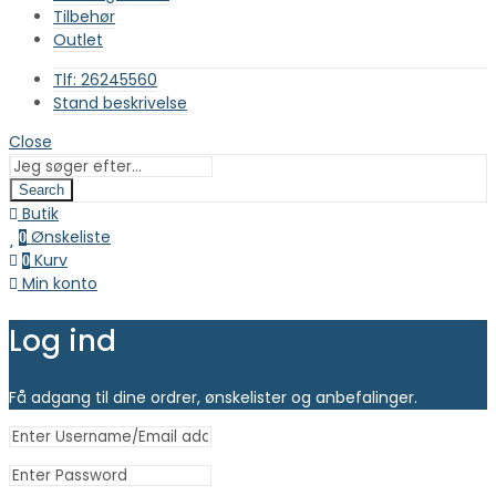
Tilbehør
Outlet
Tlf: 26245560
Stand beskrivelse
Close
Search
Butik
Ønskeliste
0
Kurv
0
Min konto
Log ind
Få adgang til dine ordrer, ønskelister og anbefalinger.