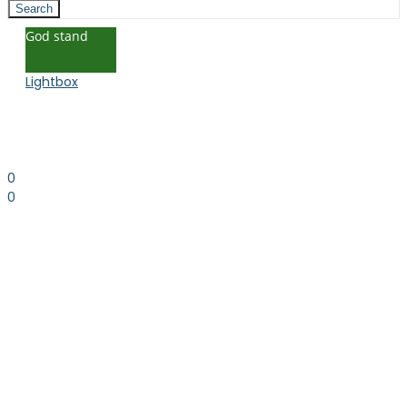
Search
God stand
Lightbox
0
0
0.00
kr. inkl. moms
Kurv