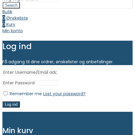
Search
Butik
0
Ønskeliste
0
Kurv
Min konto
Log ind
Få adgang til dine ordrer, ønskelister og anbefalinger.
Remember me
Lost your password?
Log ind
Close
Min kurv