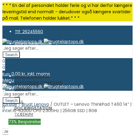
* * * En del af personalet holder ferie og vi har derfor længere
leveringstid end normalt - derudover også længere svartider
på mail. Telefonen holder lukket.* * *
Tlf: 26245560
Stand beskrivelse
Search
0
0
0.00
kr. inkl. moms
Kurv
BRUGTE BÆRBARE
Menu
STATIONÆR COMPUTER
Menu
LENOVO
0
HP
0
Search
DELL
Forside
/
Brugt Lenovo
/ OUTLET – Lenovo ThinkPad T460 14” |
0.00
kr. inkl. moms
Kurv
0
DOCKINGSTATION
Intel i5-6200U CPU 2.30GHz | 256GB SSD | 8GB
0.00
kr. inkl. moms
Kurv
TILBEHØR
OUTLET
73
% Besparelse