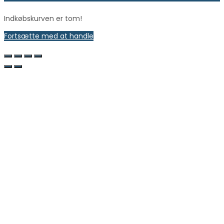
Indkøbskurven er tom!
Fortsætte med at handle