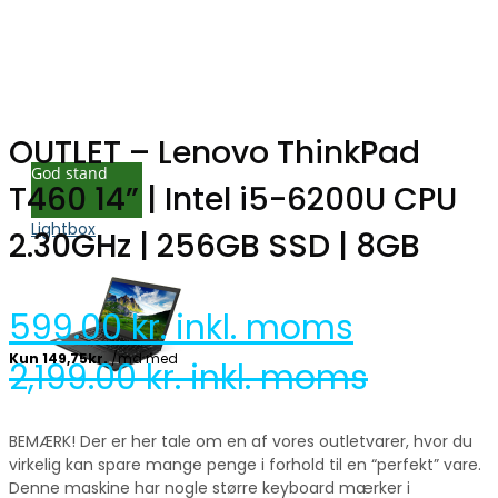
OUTLET – Lenovo ThinkPad
God stand
T460 14” | Intel i5-6200U CPU
Lightbox
2.30GHz | 256GB SSD | 8GB
599.00
kr. inkl. moms
2,199.00
kr. inkl. moms
BEMÆRK! Der er her tale om en af vores outletvarer, hvor du
virkelig kan spare mange penge i forhold til en “perfekt” vare.
Denne maskine har nogle større keyboard mærker i