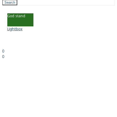
Search
God stand
Lightbox
0
0
0.00
kr. inkl. moms
Kurv