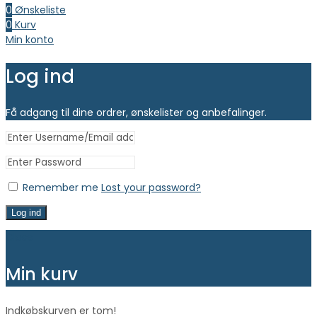
0
Ønskeliste
0
Kurv
Min konto
Log ind
Få adgang til dine ordrer, ønskelister og anbefalinger.
Remember me
Lost your password?
Log ind
Close
Min kurv
Indkøbskurven er tom!