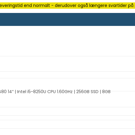
e leveringstid end normalt - derudover også længere svartider på m
0 14” | Intel i5-8250U CPU 1.60GHz | 256GB SSD | 8GB