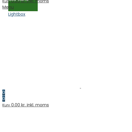
0.00
kr. inkl. moms
Kurv
Menu
Lightbox
0
0
0.00
kr. inkl. moms
Kurv