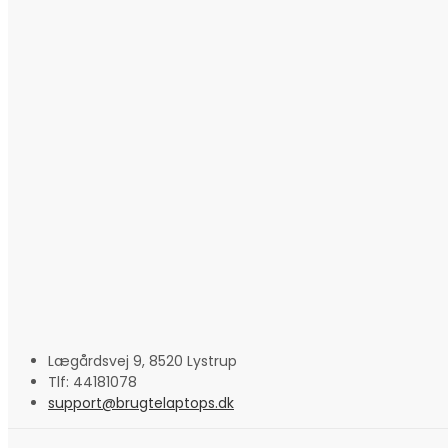
Lægårdsvej 9, 8520 Lystrup
Tlf: 44181078
support@brugtelaptops.dk