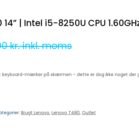
14” | Intel i5-8250U CPU 1.60GH
00
kr. inkl. moms
dt keyboard-mærker på skærmen – dette er dog ikke noget der ge
ategorier:
Brugt Lenovo
,
Lenovo T480
,
Outlet