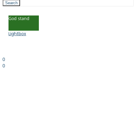
Search
God stand
Lightbox
0
0
0.00
kr. inkl. moms
Kurv