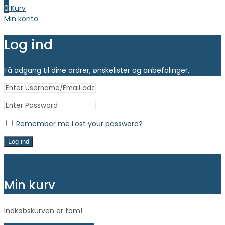
0
Kurv
Min konto
Log ind
Få adgang til dine ordrer, ønskelister og anbefalinger.
Remember me
Lost your password?
Log ind
Close
Min kurv
Indkøbskurven er tom!