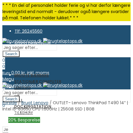
* * * En del af personalet holder ferie og vi har derfor længere
leveringstid end normalt - derudover også længere svartider
på mail. Telefonen holder lukket.* * *
Tlf: 26245560
Stand beskrivelse
Search
0
0
0.00
kr. inkl. moms
Kurv
BRUGTE BÆRBARE
Menu
STATIONÆR COMPUTER
Menu
LENOVO
0
HP
0
Search
DELL
Forside
/
Brugt Lenovo
/ OUTLET- Lenovo ThinkPad T490 14” |
0.00
kr. inkl. moms
Kurv
0
DOCKINGSTATION
Intel i5-8365u CPU 1.60GHz | 256GB SSD | 8GB
0.00
kr. inkl. moms
Kurv
TILBEHØR
OUTLET
20
% Besparelse