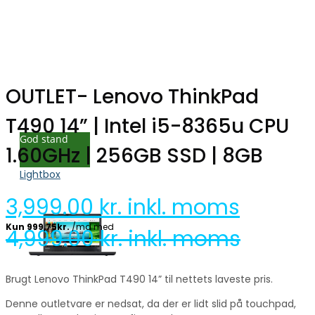
OUTLET- Lenovo ThinkPad
T490 14” | Intel i5-8365u CPU
God stand
1.60GHz | 256GB SSD | 8GB
Lightbox
3,999.00
kr. inkl. moms
4,999.00
kr. inkl. moms
Brugt Lenovo ThinkPad T490 14” til nettets laveste pris.
Denne outletvare er nedsat, da der er lidt slid på touchpad,