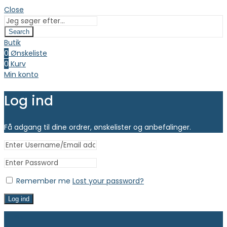
Close
Search
Butik
0
Ønskeliste
0
Kurv
Min konto
Log ind
Få adgang til dine ordrer, ønskelister og anbefalinger.
Remember me
Lost your password?
Log ind
Close