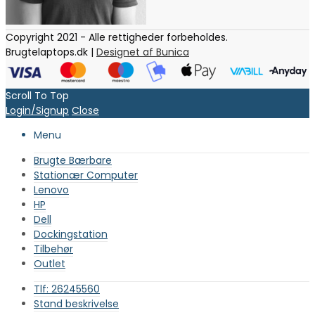
Copyright 2021 - Alle rettigheder forbeholdes.
Brugtelaptops.dk |
Designet af Bunica
Scroll To Top
Login/Signup
Close
Menu
Brugte Bærbare
Stationær Computer
Lenovo
HP
Dell
Dockingstation
Tilbehør
Outlet
Tlf: 26245560
Stand beskrivelse