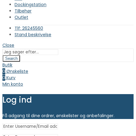
Dockingstation
Tilbehør
Outlet
Tlf: 26245560
Stand beskrivelse
Close
Search
Butik
0
Ønskeliste
0
Kurv
Min konto
Log ind
Få adgang til dine ordrer, ønskelister og anbefalinger.