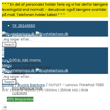
* * * En del af personalet holder ferie og vi har derfor længere
leveringstid end normalt - derudover også længere svartider
på mail. Telefonen holder lukket.* * *
Tlf: 26245560
Stand beskrivelse
Search
0
0
0.00
kr. inkl. moms
Kurv
BRUGTE BÆRBARE
Menu
STATIONÆR COMPUTER
Menu
LENOVO
0
HP
0
Search
DELL
Forside
/
Brugte Bærbare
/ OUTLET – Lenovo ThinkPad T580
0.00
kr. inkl. moms
Kurv
0
DOCKINGSTATION
15’6” | Intel i5-8250U CPU 1.60GHz | 256GB SSD | 8GB
0.00
kr. inkl. moms
Kurv
TILBEHØR
OUTLET
45
% Besparelse