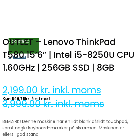
OUTLET – Lenovo ThinkPad
God stand
T580 15’6” | Intel i5-8250U CPU
Lightbox
1.60GHz | 256GB SSD | 8GB
2,199.00
kr. inkl. moms
3,999.00
kr. inkl. moms
BEMÆRK! Denne maskine har en lidt blank afslidt touchpad,
samt nogle keyboard-mærker på skærmen. Maskinen er
ellers i god stand.