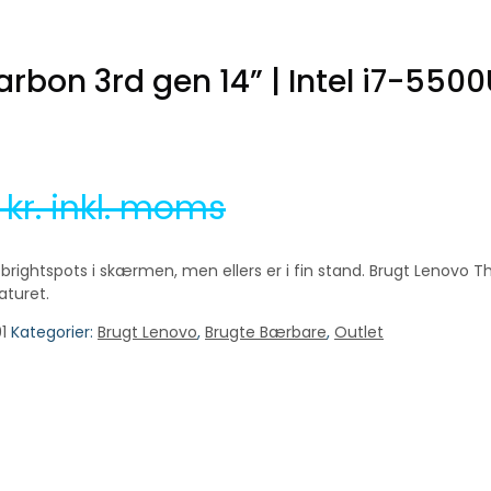
rbon 3rd gen 14” | Intel i7-550
0
kr. inkl. moms
brightspots i skærmen, men ellers er i fin stand. Brugt Lenovo T
aturet.
1
Kategorier:
Brugt Lenovo
,
Brugte Bærbare
,
Outlet