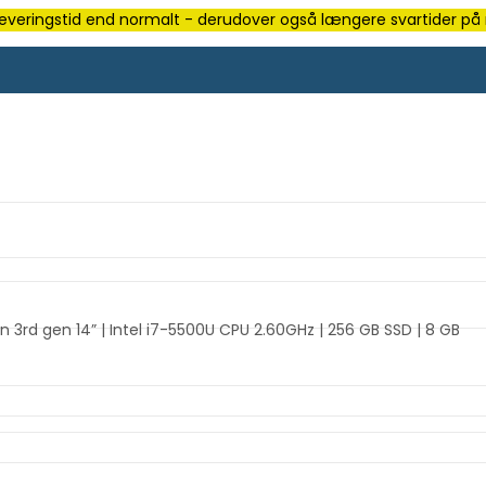
e leveringstid end normalt - derudover også længere svartider på m
3rd gen 14” | Intel i7-5500U CPU 2.60GHz | 256 GB SSD | 8 GB