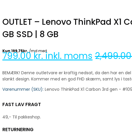
OUTLET – Lenovo ThinkPad X1 Ca
GB SSD | 8 GB
799.00
kr. inkl. moms
2,499.0
BEMÆRK! Denne outletvare er kraftig nedsat, da den har en del 
slankt design. Kommer med en god FHD skærm, samt lys i tast
Varenummer (SKU):
Lenovo ThinkPad X1 Carbon 3rd gen - #109
FAST LAV FRAGT
49,- Til pakkeshop.
RETURNERING