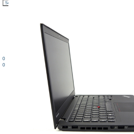
Search
0
0
0.00
kr. inkl. moms
Kurv