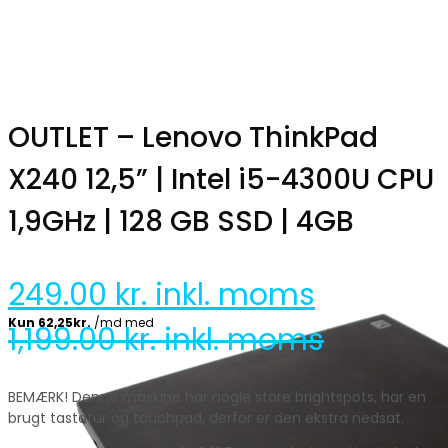
OUTLET – Lenovo ThinkPad
X240 12,5” | Intel i5-4300U CPU
1,9GHz | 128 GB SSD | 4GB
249.00
kr. inkl. moms
1,199.00
kr. inkl. moms
BEMÆRK! Denne maskine har nogle store brightspots, har en
brugt tastatur og touchpad, derfor er den ekstra nedsat.