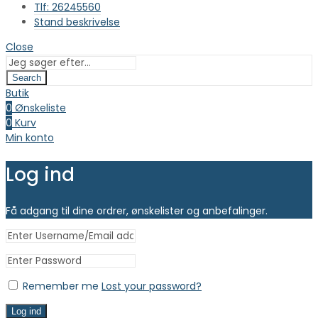
Tlf: 26245560
Stand beskrivelse
Close
Search
Butik
0
Ønskeliste
0
Kurv
Min konto
Log ind
Få adgang til dine ordrer, ønskelister og anbefalinger.
Remember me
Lost your password?
Log ind