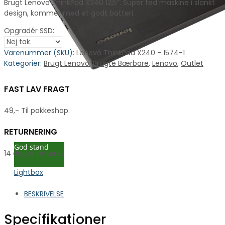
Brugt Lenovo ThinkPad X240 12,5”. Super fed maskine i slankt
design, kommer med et godt batteri.
Opgradér SSD:
Varenummer (SKU):
Lenovo ThinkPad X240 - 1574-1
Kategorier:
Brugt Lenovo
,
Brugte Bærbare
,
Lenovo
,
Outlet
FAST LAV FRAGT
49,- Til pakkeshop.
RETURNERING
God stand
14 dages returret
Lightbox
BESKRIVELSE
Specifikationer