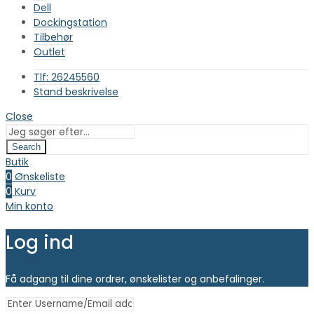
Dell
Dockingstation
Tilbehør
Outlet
Tlf: 26245560
Stand beskrivelse
Close
Search
Butik
0
Ønskeliste
0
Kurv
Min konto
Log ind
Få adgang til dine ordrer, ønskelister og anbefalinger.