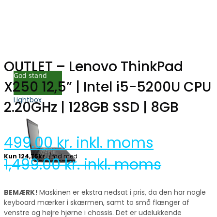
OUTLET – Lenovo ThinkPad
God stand
X250 12,5” | Intel i5-5200U CPU
Lightbox
2.20GHz | 128GB SSD | 8GB
499.00
kr. inkl. moms
1,499.00
kr. inkl. moms
BEMÆRK!
Maskinen er ekstra nedsat i pris, da den har nogle
keyboard mærker i skærmen, samt to små flænger af
venstre og højre hjørne i chassis. Det er udelukkende