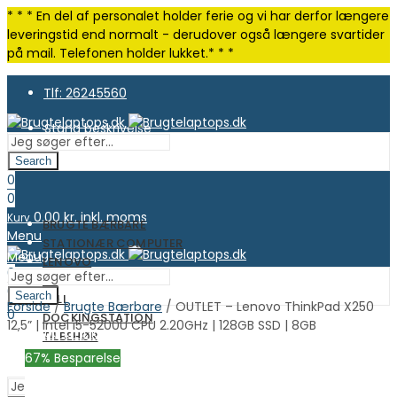
* * * En del af personalet holder ferie og vi har derfor længere
leveringstid end normalt - derudover også længere svartider
på mail. Telefonen holder lukket.* * *
Tlf: 26245560
Stand beskrivelse
Search
0
0
0.00
kr. inkl. moms
Kurv
BRUGTE BÆRBARE
Menu
STATIONÆR COMPUTER
Menu
LENOVO
0
HP
0
Search
DELL
Forside
/
Brugte Bærbare
/ OUTLET – Lenovo ThinkPad X250
0.00
kr. inkl. moms
Kurv
0
DOCKINGSTATION
12,5” | Intel i5-5200U CPU 2.20GHz | 128GB SSD | 8GB
0.00
kr. inkl. moms
Kurv
TILBEHØR
OUTLET
67
% Besparelse