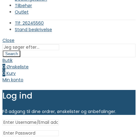
Tilbehør
Outlet
Tlf: 26245560
Stand beskrivelse
Close
Search
Butik
0
Ønskeliste
0
Kurv
Min konto
Log ind
Få adgang til dine ordrer, ønskelister og anbefalinger.