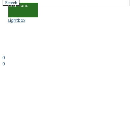
Search
God stand
Lightbox
0
0
0.00
kr. inkl. moms
Kurv