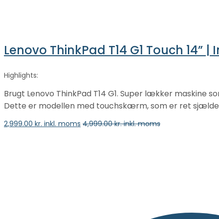
Lenovo ThinkPad T14 G1 Touch 14” | I
Highlights:
Brugt Lenovo ThinkPad T14 G1. Super lækker maskine som
Dette er modellen med touchskærm, som er ret sjældent
2,999.00
kr. inkl. moms
4,999.00
kr. inkl. moms
vælge en mulighed