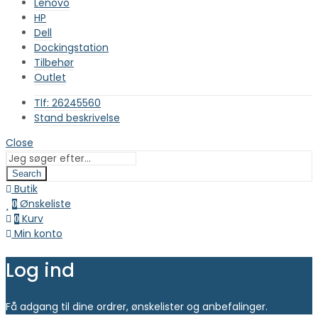
Lenovo
HP
Dell
Dockingstation
Tilbehør
Outlet
Tlf: 26245560
Stand beskrivelse
Close
Search
Butik
Ønskeliste
0
Kurv
0
Min konto
Log ind
Få adgang til dine ordrer, ønskelister og anbefalinger.