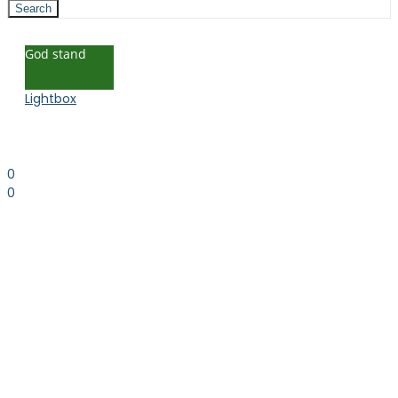
Search
God stand
Lightbox
0
0
0.00
kr. inkl. moms
Kurv