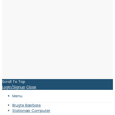
Scroll To Top
Login/Signup
Close
Menu
Brugte Bærbare
Stationær Computer