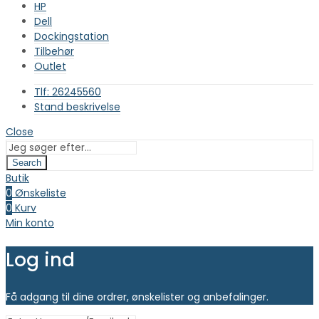
HP
Dell
Dockingstation
Tilbehør
Outlet
Tlf: 26245560
Stand beskrivelse
Close
Search
Butik
0
Ønskeliste
0
Kurv
Min konto
Log ind
Få adgang til dine ordrer, ønskelister og anbefalinger.