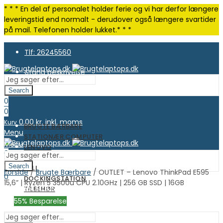
* * * En del af personalet holder ferie og vi har derfor længere
leveringstid end normalt - derudover også længere svartider
på mail. Telefonen holder lukket.* * *
Tlf: 26245560
Stand beskrivelse
Search
0
0
0.00
kr. inkl. moms
Kurv
BRUGTE BÆRBARE
Menu
STATIONÆR COMPUTER
Menu
LENOVO
0
HP
0
Search
DELL
Forside
/
Brugte Bærbare
/ OUTLET – Lenovo ThinkPad E595
0.00
kr. inkl. moms
Kurv
0
DOCKINGSTATION
15,6” | Ryzen 5 3500u CPU 2.10GHz | 256 GB SSD | 16GB
0.00
kr. inkl. moms
Kurv
TILBEHØR
OUTLET
55
% Besparelse