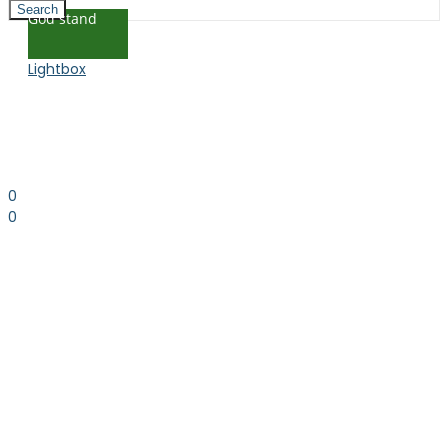
Search
God stand
Lightbox
0
0
0.00
kr. inkl. moms
Kurv