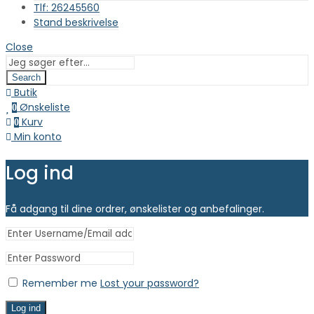
Tlf: 26245560
Stand beskrivelse
Close
Search
Butik
Ønskeliste
0
Kurv
0
Min konto
Log ind
Få adgang til dine ordrer, ønskelister og anbefalinger.
Remember me
Lost your password?
Log ind