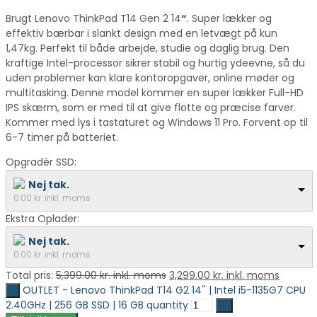
Brugt Lenovo ThinkPad T14 Gen 2 14
“
. Super lækker og
effektiv bærbar i slankt design med en letvægt på kun
1,47kg. Perfekt til både arbejde, studie og daglig brug. Den
kraftige Intel-processor sikrer stabil og hurtig ydeevne, så du
uden problemer kan klare kontoropgaver, online møder og
multitasking. Denne model kommer en super lækker Full-HD
IPS skærm, som er med til at give flotte og præcise farver.
Kommer med lys i tastaturet og Windows 11 Pro. Forvent op til
6-7 timer på batteriet.
Opgradér SSD:
Nej tak.
0.00
kr. inkl. moms
Ekstra Oplader:
Nej tak.
0.00
kr. inkl. moms
Total pris:
5,399.00
kr. inkl. moms
3,299.00
kr. inkl. moms
OUTLET - Lenovo ThinkPad T14 G2 14'' | Intel i5-1135G7 CPU
2.40GHz | 256 GB SSD | 16 GB quantity