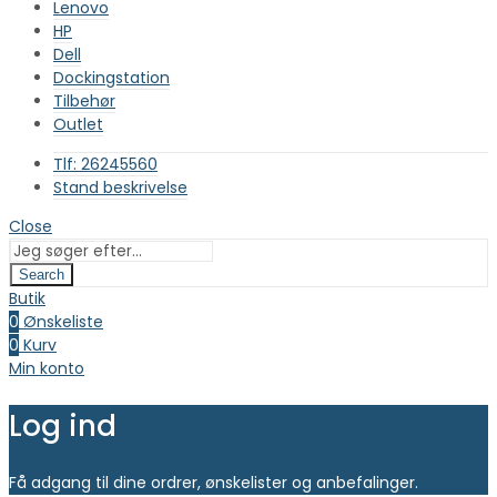
Lenovo
HP
Dell
Dockingstation
Tilbehør
Outlet
Tlf: 26245560
Stand beskrivelse
Close
Search
Butik
0
Ønskeliste
0
Kurv
Min konto
Log ind
Få adgang til dine ordrer, ønskelister og anbefalinger.