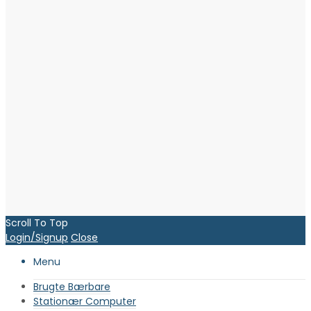
Scroll To Top
Login/Signup
Close
Menu
Brugte Bærbare
Stationær Computer