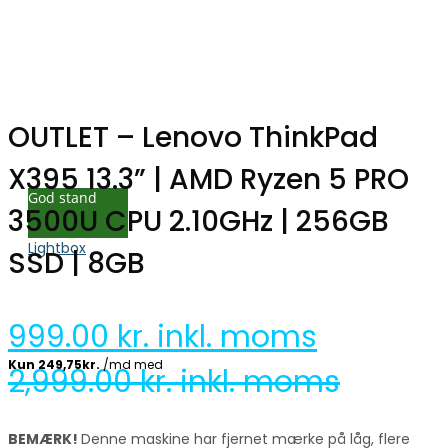
OUTLET – Lenovo ThinkPad
X395 13.3” | AMD Ryzen 5 PRO
God stand
3500U CPU 2.10GHz | 256GB
Lightbox
SSD | 8GB
999.00
kr. inkl. moms
2,999.00
kr. inkl. moms
BEMÆRK!
Denne maskine har fjernet mærke på låg, flere