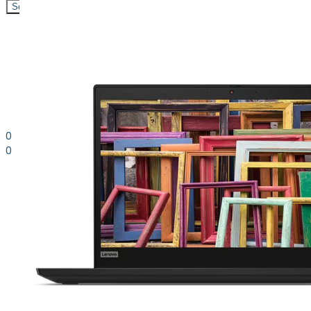
Search
0
0
0.00
kr. inkl. moms
Kurv